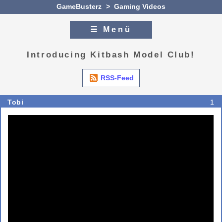
GameBusterz
>
Gaming Videos
☰ Menü
Zum Inhalt
Zur Navigation
Introducing Kitbash Model Club!
RSS-Feed
Tobi
1