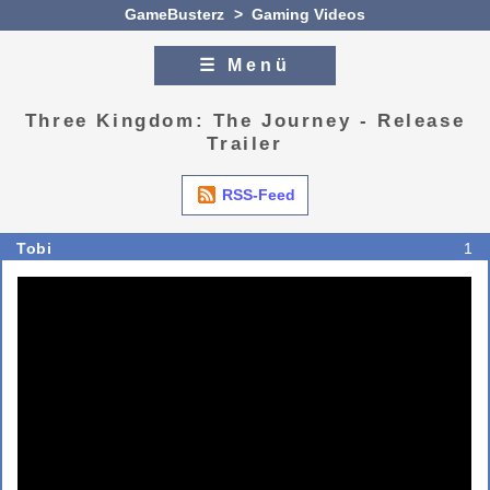
GameBusterz
>
Gaming Videos
☰ Menü
Zum Inhalt
Zur Navigation
Three Kingdom: The Journey - Release
Trailer
RSS-Feed
Tobi
1