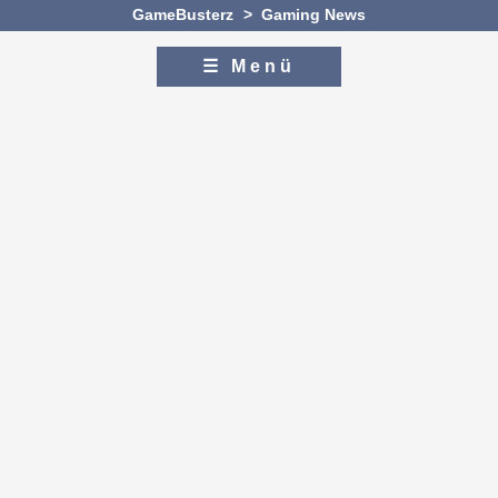
GameBusterz
>
Gaming News
☰ Menü
Zum Inhalt
Zur Navigation