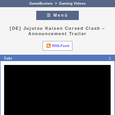
GameBusterz
>
Gaming Videos
☰ Menü
Zum Inhalt
Zur Navigation
[DE] Jujutsu Kaisen Cursed Clash –
Announcement Trailer
RSS-Feed
Tobi
1