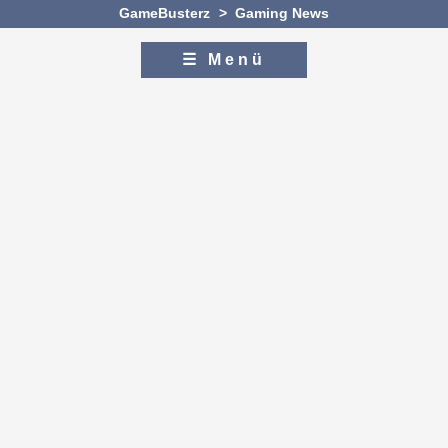
GameBusterz
>
Gaming News
☰ Menü
Zum Inhalt
Zur Navigation