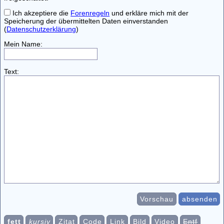
Ich akzeptiere die
Forenregeln
und erkläre mich mit der
Speicherung der übermittelten Daten einverstanden
(
Datenschutzerklärung
)
Mein Name:
Text:
Vorschau
absenden
fett
kursiv
Zitat
Code
Link
Bild
Video
Entf