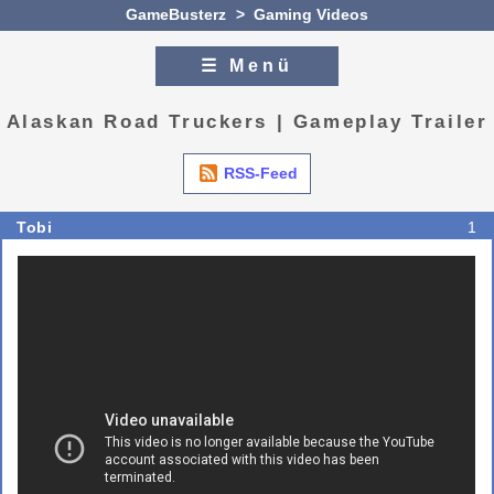
GameBusterz
>
Gaming Videos
☰ Menü
Zum Inhalt
Zur Navigation
Alaskan Road Truckers | Gameplay Trailer
RSS-Feed
Tobi
1